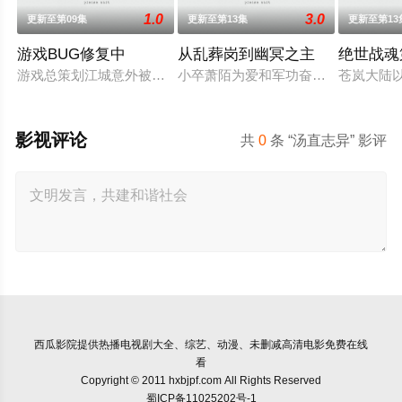
1.0
3.0
更新至第09集
更新至第13集
更新至第13
游戏BUG修复中
从乱葬岗到幽冥之主
绝世战魂
游戏总策划江城意外被卷入自己设计的《诸神黄昏》游戏世界，与
小卒萧陌为爱和军功奋斗三年，却被
苍岚大陆
影视评论
共
0
条 “汤直志异” 影评
西瓜影院
提供热播电视剧大全、综艺、动漫、未删减高清电影免费在线
看
Copyright © 2011 hxbjpf.com All Rights Reserved
蜀ICP备11025202号-1