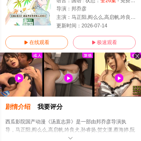
语言：
国语
状态：
全26集
- 免费在线观看
导演：
邦乔彦
主演：
马正阳,阎么么,高启帆,吟良犬,孙睿扬,贺文潇,蔡海婷,阮伊菲,李翰林
全26集/全集
更新时间：
2026-07-14
在线观看
极速观看


剧情介绍
我要评分
西瓜影院国产动漫《汤直志异》是一部由邦乔彦导演执
导，马正阳,阎么么,高启帆,吟良犬,孙睿扬,贺文潇,蔡海婷,阮
伊菲,李翰林等演员精彩演绎的大陆动漫，大结局剧情已揭
