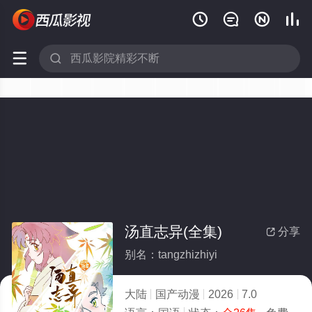






汤直志异(全集)
分享

别名：tangzhizhiyi
大陆
国产动漫
2026
7.0