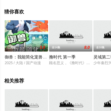
晓（全26集），手机免费在线观看高清无删减完整版动漫
全集就上策驰电影网，更多剧情信息可移步至豆瓣动漫、
猜你喜欢
电视猫或剧情网等平台了解。
3.0
8.0
已完结
全14集
全10集
御兽：我能简化宠兽进化路线
撸时代 第一季
灵域第二
2025 / 大陆 / 国产动漫
顾名思义，《撸时代》跟时下热门的
少年秦烈
相关推荐