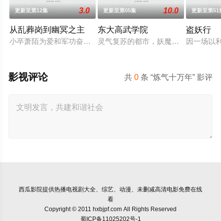
3.0
10.0
更新至第12集
更新至第05集
更新至第51
从乱葬岗到幽冥之主
东大高武学院
盗妖行
小卒萧陌为爱和军功奋斗三年，却被恋人柳莺儿与将军之子赵昊
灵气复苏的都市，妖魔入侵威胁来袭
因一场以
影视评论
共
0
条 “炼气十万年” 影评
西瓜影院
提供热播电视剧大全、综艺、动漫、未删减高清电影免费在线
看
Copyright © 2011 hxbjpf.com All Rights Reserved
蜀ICP备11025202号-1