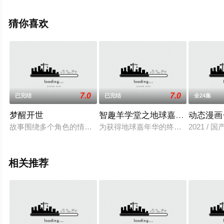
信息可移步至豆瓣动漫、电视猫或剧情网等平台了解。
猜你喜欢
7.0
7.0
已完结
已完结
全24集
梦醒开世
智趣羊学堂之地球嘉年华
动态漫画
故事围绕多个角色的情感纠葛与家族矛盾展开，主要情节包括宇
为获得地球嘉年华的终极大奖——百
2021 / 
相关推荐