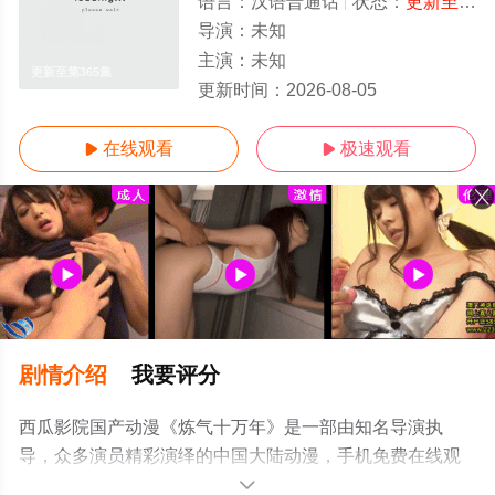
语言：
汉语普通话
状态：
更新至第365集
导演：
未知
主演：
未知
更新至第365集
更新时间：
2026-08-05
在线观看
极速观看


剧情介绍
我要评分
西瓜影院国产动漫《炼气十万年》是一部由知名导演执
导，众多演员精彩演绎的中国大陆动漫，手机免费在线观
看高清无删减完整版动漫全集就上策驰电影网，更多剧情
