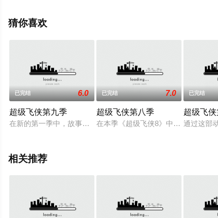
情信息可移步至豆瓣动漫、电视猫或剧情网等平台了解。
猜你喜欢
6.0
7.0
已完结
已完结
已完结
超级飞侠第九季
超级飞侠第八季
超级飞侠
在新的第一季中，故事将围绕着超级宠物展开。每个超级飞侠都
在本季《超级飞侠8》中，乐迪将与
通过这部
相关推荐