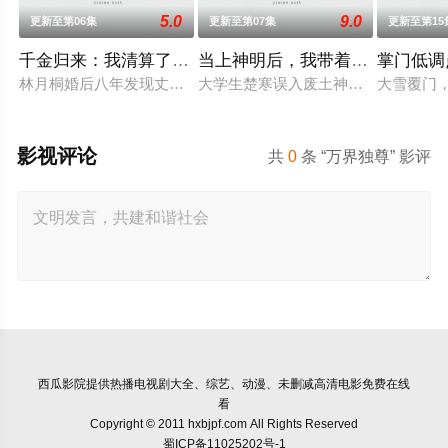
5.0
9.0
更新至第06集
更新至第07集
更新至第15
千金归来：我清算了枕边人
当上神明后，我带着信徒干翻了
掌门低调
林月桐婚后八年发现丈夫顾明轩联合情人苏婉、婆家图谋自家百
大学生楚寒误入废土神选游戏，新手保
大雪覆门
影视评论
共
0
条 “万界独尊” 影评
西瓜影院
提供热播电视剧大全、综艺、动漫、未删减高清电影免费在线
看
Copyright © 2011 hxbjpf.com All Rights Reserved
蜀ICP备11025202号-1