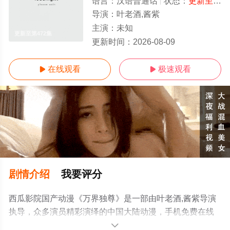
语言：
汉语普通话
状态：
更新至第472集
导演：
叶老酒,酱紫
主演：
未知
更新至第472集
更新时间：
2026-08-09
在线观看
极速观看


剧情介绍
我要评分
西瓜影院国产动漫《万界独尊》是一部由叶老酒,酱紫导演
执导，众多演员精彩演绎的中国大陆动漫，手机免费在线
观看高清无删减完整版动漫全集就上策驰电影网，更多剧
