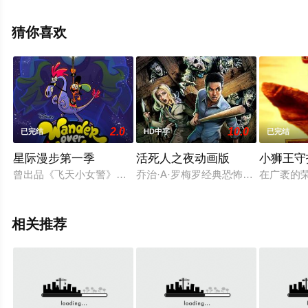
动漫全集就上策驰电影网，更多剧情信息可移步至豆瓣动
漫、电视猫或剧情网等平台了解。
猜你喜欢
2.0
10.0
已完结
HD中字
已完结
星际漫步第一季
活死人之夜动画版
小狮王守
曾出品《飞天小女警》《德克斯特实验室》的著名动画制作人Craig 
乔治·A·罗梅罗经典恐怖片[活死人之
在广袤的
相关推荐