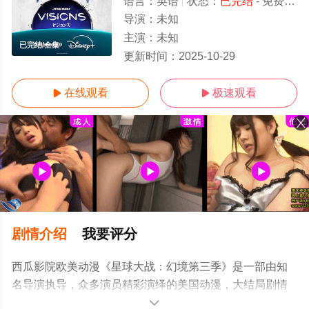
语言：
英语
状态：
已完结
- 免费在线观看
导演：
未知
主演：
未知
已完结/全集
更新时间：
2025-10-29
在线观看
极速观看


剧情介绍
我要评分
西瓜影院欧美动漫《星球大战：幻境第三季》是一部由知
名导演执导，众多演员精彩演绎的美国动漫，大结局剧情
已揭晓（已完结），手机免费在线观看高清无删减完整版
