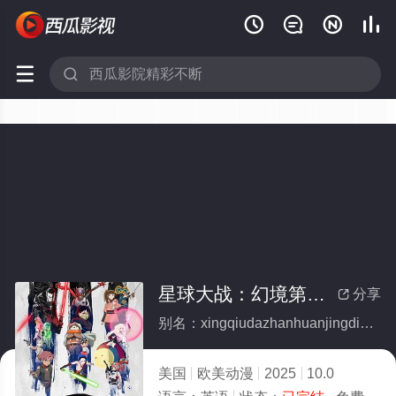






星球大战：幻境第三季(全集)
分享

别名：xingqiudazhanhuanjingdisanji
美国
欧美动漫
2025
10.0