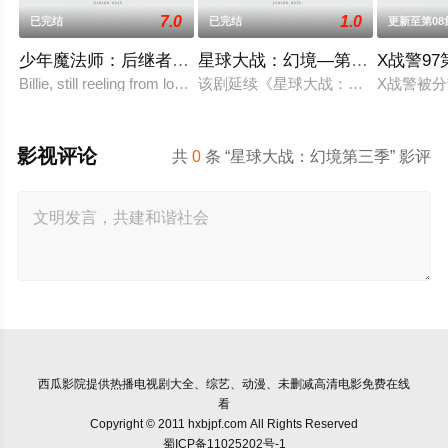
7.0
1.0
已完结
已完结
更新至第08
少年魔法师：后继者第三季
星球大战：幻境—第九个绝地武
X战警9
Billie, still reeling from losing Alex at the end
该剧延续《星球大战：幻境》的世界
X战警被
影视评论
共
0
条 “星球大战：幻境第三季” 影评
西瓜影院
提供热播电视剧大全、综艺、动漫、未删减高清电影免费在线
看
Copyright © 2011 hxbjpf.com All Rights Reserved
蜀ICP备11025202号-1