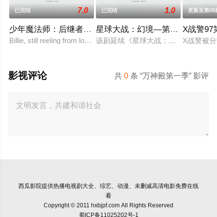
7.0
1.0
已完结
已完结
更新至第08
少年魔法师：后继者第三季
星球大战：幻境—第九个绝地武
X战警9
Billie, still reeling from losing Alex at the end
该剧延续《星球大战：幻境》的世界
X战警被
影视评论
共
0
条 “万神殿第一季” 影评
西瓜影院
提供热播电视剧大全、综艺、动漫、未删减高清电影免费在线
看
Copyright © 2011 hxbjpf.com All Rights Reserved
蜀ICP备11025202号-1