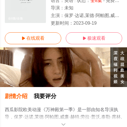
语言：
英语
状态：
全8集
- 免费在线观看
导演：
未知
主演：
保罗·达诺,茉德·阿帕图,威廉·赫特,劳拉·普沃,泰勒·席林,艾伦·艾克哈特,斯科特·麦克纳
全8集/全集
更新时间：
2023-09-19
在线观看
极速观看


剧情介绍
我要评分
西瓜影院欧美动漫《万神殿第一季》是一部由知名导演执
导，保罗·达诺,茉德·阿帕图,威廉·赫特,劳拉·普沃,泰勒·席林,
艾伦·艾克哈特,斯科特·麦克纳里,寇瑞·斯托尔,罗丝玛丽·德
