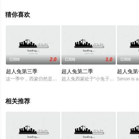
薇特,克里斯·迪亚曼托普洛斯,金大贤,朗·里维斯顿,拉扎·杰
夫里,凯蒂·张,萨缪尔·劳金,凯文·杜兰,格蕾·德丽斯勒,阿尼卡·
猜你喜欢
诺尼·罗斯等演员精彩演绎的美国动漫，大结局剧情已揭晓
（全8集），手机免费在线观看高清无删减完整版动漫全集
就上策驰电影网，更多剧情信息可移步至豆瓣动漫、电视
猫或剧情网等平台了解。
2.0
1.0
已完结
已完结
已完结
超人兔第三季
超人兔第二季
超人兔第
这一季中，西蒙仍然是我们所知道和喜爱的那个超级精力充沛、
超人兔西蒙处于“小兔子”的阶段，所
Simon is a 
相关推荐