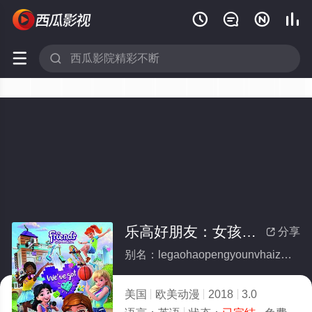






乐高好朋友：女孩在行动第一季(全集)
分享

别名：legaohaopengyounvhaizaixingdongdiyiji
美国
欧美动漫
2018
3.0