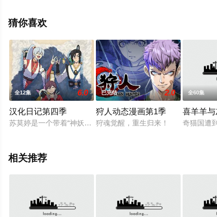
全集就上策驰电影网，更多剧情信息可移步至豆瓣动漫、
电视猫或剧情网等平台了解。
猜你喜欢
6.0
2.0
全12集
已完结
全60集
汉化日记第四季
狩人动态漫画第1季
喜羊羊与
苏莫婷是一个带着“神妖之子”身份的社畜女青年，在被父母以“独
狩魂觉醒，重生归来！
奇猫国遭
相关推荐