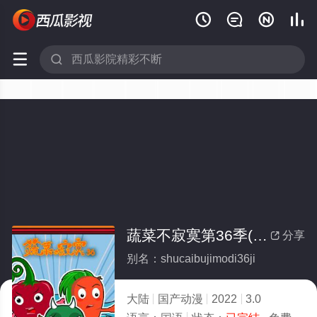






蔬菜不寂寞第36季(全集)
分享

别名：shucaibujimodi36ji
大陆
国产动漫
2022
3.0