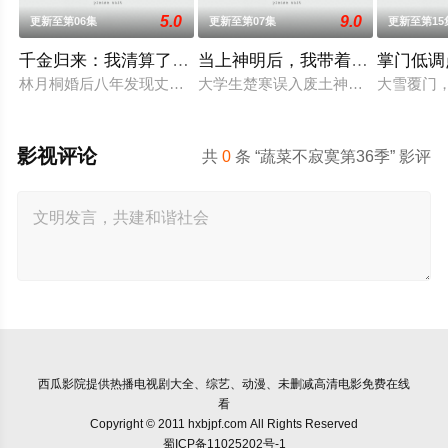
5.0
9.0
更新至第06集
更新至第07集
更新至第15
千金归来：我清算了枕边人
当上神明后，我带着信徒干翻了
掌门低调
林月桐婚后八年发现丈夫顾明轩联合情人苏婉、婆家图谋自家百
大学生楚寒误入废土神选游戏，新手保
大雪覆门
影视评论
共
0
条 “蔬菜不寂寞第36季” 影评
西瓜影院
提供热播电视剧大全、综艺、动漫、未删减高清电影免费在线
看
Copyright © 2011 hxbjpf.com All Rights Reserved
蜀ICP备11025202号-1