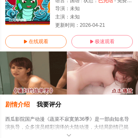
语言：
国语
状态：
已完结
- 免费在线观看
导演：
未知
主演：
未知
已完结/全集
更新时间：
2026-04-21
在线观看
极速观看


剧情介绍
我要评分
西瓜影院国产动漫《蔬菜不寂寞第36季》是一部由知名导
演执导，众多演员精彩演绎的大陆动漫，大结局剧情已揭
晓（已完结），手机免费在线观看高清无删减完整版动漫
