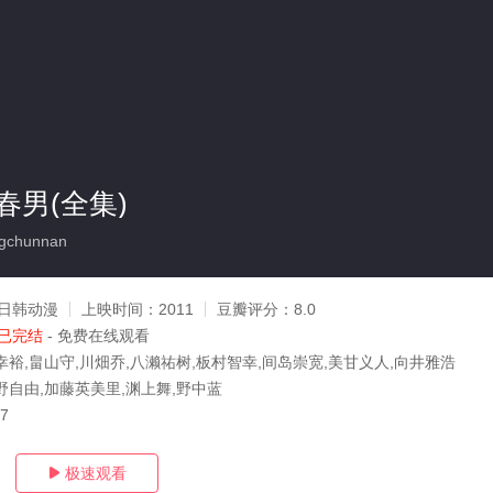
春男(全集)
gchunnan
日韩动漫
上映时间：
2011
豆瓣评分：
8.0
已完结
- 免费在线观看
幸裕,畠山守,川畑乔,八濑祐树,板村智幸,间岛崇宽,美甘义人,向井雅浩
野自由,加藤英美里,渊上舞,野中蓝
07
极速观看
