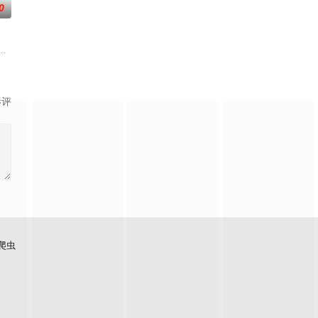
0
去世了
的迷途犬们，热热闹闹、鸡飞狗跳的日常世界
至战火纷飞的异世界，成为少女谭雅·提古雷查夫，并凭借前世的理智与知识在
影评
爬虫