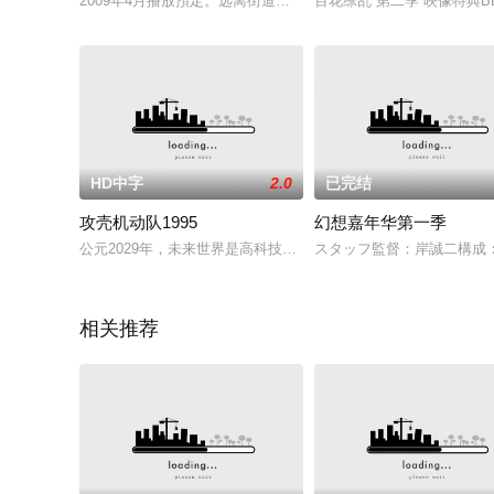
2009年4月播放預定。远离街道的荒野，到处都是白骨，周围是
百花缭乱 第二季 映像特典B
HD中字
2.0
已完结
攻壳机动队1995
幻想嘉年华第一季
公元2029年，未来世界是高科技与信息化的世界。人类生活水平
スタッフ監督：岸誠二構成
相关推荐