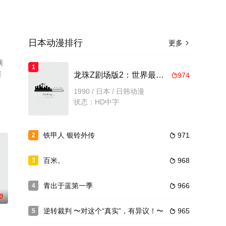
日本动漫排行
更多

演
1
看
龙珠Z剧场版2：世界最强的高手
974

1990 / 日本 / 日韩动漫
状态：HD中字
铁甲人 银铃外传
971
2

百米。
968
3

青出于蓝第一季
966
4

0
逆转裁判 〜对这个“真实”，有异议！〜
965
5
