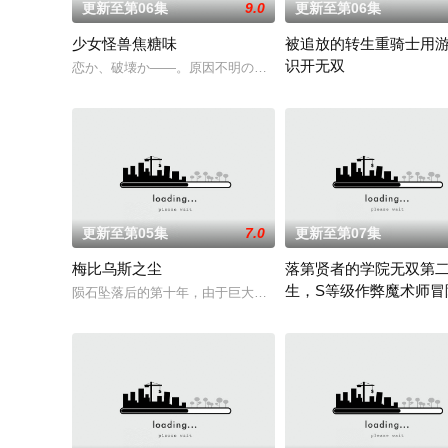
更新至第06集
9.0
更新至第06集
少女怪兽焦糖味
被追放的转生重骑士用
识开无双
恋か、破壊か――。原因不明の病に悩まされている女子高生・
“重骑士”——那是一个以
更新至第05集
7.0
更新至第07集
梅比乌斯之尘
落第贤者的学院无双第
生，S等级作弊魔术师冒
陨石坠落后的第十年，由于巨大结晶释放出的神秘粒子“梅比乌斯之
由绝望中转生的最强贤者，