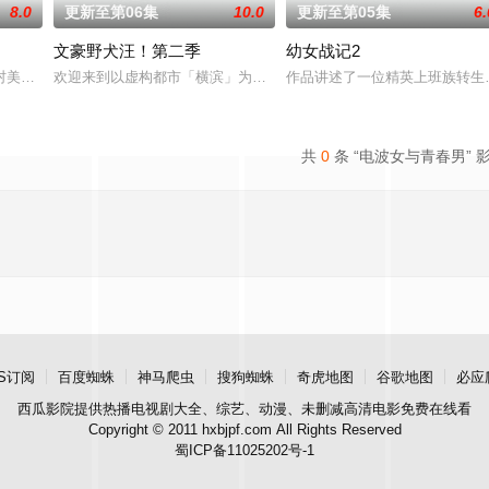
8.0
更新至第06集
10.0
更新至第05集
6.
文豪野犬汪！第二季
幼女战记2
！虽然每个人都拥有耀眼夺目的个性与实力，但现
村美冶，原本与母亲两人过着虽清贫却幸福的生活。然而有一天，她深爱的母亲
欢迎来到以虚构都市「横滨」为舞台，一众如同疯跑乱咬、四处乱窜
作品讲述了一位精英上班族转生
共
0
条 “电波女与青春男” 
S订阅
百度蜘蛛
神马爬虫
搜狗蜘蛛
奇虎地图
谷歌地图
必应
西瓜影院
提供热播电视剧大全、综艺、动漫、未删减高清电影免费在线看
Copyright © 2011 hxbjpf.com All Rights Reserved
蜀ICP备11025202号-1