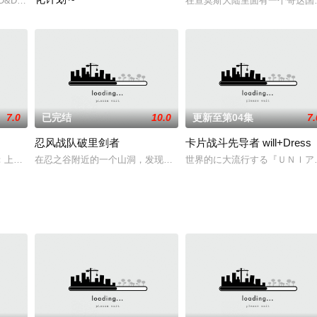
峭立的悬崖。与千变刺客梅罗娜对峙的长发面
D&DVD各卷收录的特典动画短片，共6话，每话3分钟。演出: 柊
在查莫斯大陆里面有一个哥达国
既没有大城市那般的嘈杂，也没有郊外般闲暇的街道，祖师谷大藏。憧憬
7.0
已完结
10.0
更新至第04集
7.
忍风战队破里剑者
卡片战斗先导者 will+Dress
的提高伴随着犯罪活动的高科技化，于是，专
：上江洲誠キャラクターデザイン・総作画監督：森田和明キャラクターデザイ
在忍之谷附近的一个山洞，发现不明物体似向某个地方传达讯息.....
世界的に大流行する『ＵＮＩア