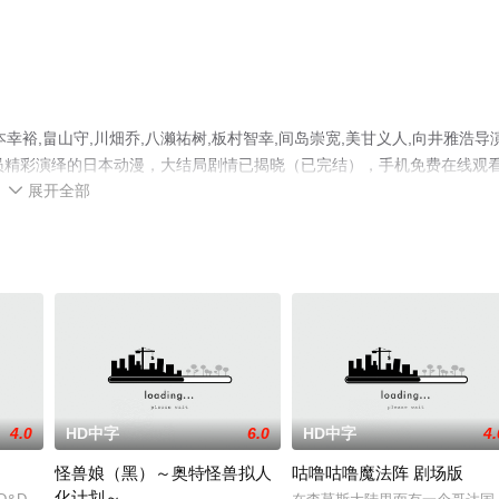
裕,畠山守,川畑乔,八濑祐树,板村智幸,间岛崇宽,美甘义人,向井雅浩导
演员精彩演绎的日本动漫，大结局剧情已揭晓（已完结），手机免费在线观
展开全部
可移步至豆瓣动漫、电视猫或剧情网等平台了解。

4.0
HD中字
6.0
HD中字
4.
怪兽娘（黑）～奥特怪兽拟人
咕噜咕噜魔法阵 剧场版
化计划～