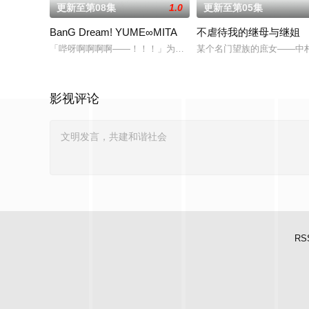
更新至第08集
1.0
更新至第05集
BanG Dream! YUME∞MITA
不虐待我的继母与继姐
「哔呀啊啊啊啊——！！！」为了乐团出道而突然集结的团员们
某个名门望族的庶女——中
影视评论
RS