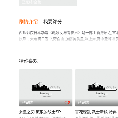
已完结/全集
剧情介绍
我要评分
西瓜影院日本动漫《电波女与青春男》是一部由新房昭之,宫本幸
执导，大龟明日香,入野自由,加藤英美里,渊上舞,野中蓝等
高清无删减完整版动漫全集就上策驰电影网，更多剧情信息
猜你喜欢
已完结
4.0
已完结
女皇之刃 流浪的战士SP
百花缭乱 武士新娘 特典