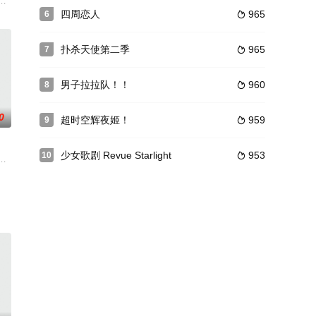
，而他的统治者是国王胡加13世，在查莫斯大陆的南部，就是哥达国首都的背
四周恋人
965
6

着怪兽娘们的组织“GIRLS”的同时
扑杀天使第二季
965
7

男子拉拉队！！
960
8

0
超时空辉夜姬！
959
9

少女歌剧 Revue Starlight
953
10

ン：廣
.另一 边在疾风流忍术学校忍风馆，
プリ』。強いファイターの優れたプレイングを元に、始めたばかりでもすぐ