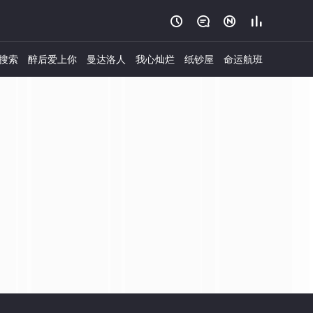




搜索
醉后爱上你
曼达洛人
我心灿烂
纸钞屋
命运航班