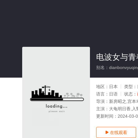
电波女与青
别名：dianbonvyuqin
地区：
日本
类型：
语言：
日语
状态：
导演：
新房昭之,宫本
主演：
大龟明日香,入
更新时间：
2024-03-
在线观看
