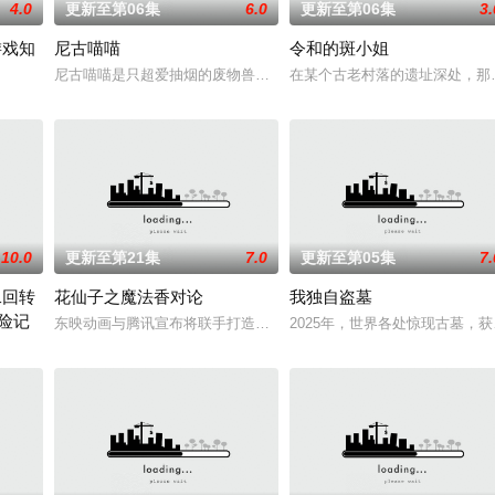
4.0
更新至第06集
6.0
更新至第06集
3.
游戏知
尼古喵喵
令和的斑小姐
赤石黒絵（クロエ）。不器用で人との交流を避け
尼古喵喵是只超爱抽烟的废物兽人！因为缺乏伦理与卫生观念，不是
在某个古老村落的遗址深处，那
防御为主，吸引敌人攻击以保护队友的职业。然而，与其他防御职业相比，其性能
10.0
更新至第21集
7.0
更新至第05集
7.
二回转
花仙子之魔法香对论
我独自盗墓
险记
尘”的影响，一部分孩子获得了名为“拉姆斯
东映动画与腾讯宣布将联手打造『花仙子』全新动画新作将继承经典
2025年，世界各处惊现古墓，
到400年后的世界一展外挂威能！大贤者艾福达尔从现代转生至异世界后，将人