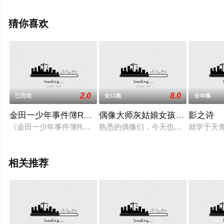
观看高清无删减完整版动漫全集就上策驰电影网，更多剧
情信息可移步至豆瓣动漫、电视猫或剧情网等平台了解。
猜你喜欢
2.0
8.0
已完结
全13集
全48集
金田一少年事件簿R第二季
偶像大师灰姑娘女孩剧场第三季
影之诗
《金田一少年事件簿R第二季》讲述名侦探金田一耕助的孙子金
熟悉的偶像们，今天也是非常地吵闹
就学于天
相关推荐