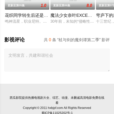
1.0
8.0
更新至第05集
更新至第06集
更新至第07
花织同学转生后还是想干架
魔法少女奈叶EXCEEDS Gun Blaze
穹庐下的
鸣神流星，职业尼特。蛰居在家沉迷游戏度日，实际上却在某个
30年前，未知的“侵略性外来生物”
十三世纪
影视评论
共
0
条 “杖与剑的魔剑谭第二季” 影评
西瓜影院
提供热播电视剧大全、综艺、动漫、未删减高清电影免费在线
看
Copyright © 2011 hxbjpf.com All Rights Reserved
蜀ICP备11025202号-1