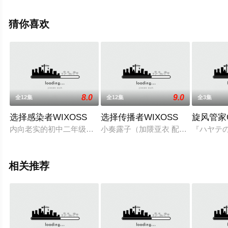
漫，大结局剧情已揭晓（已完结），手机免费在线观看高
清无删减完整版动漫全集就上策驰电影网，更多剧情信息
猜你喜欢
可移步至豆瓣动漫、电视猫或剧情网等平台了解。
8.0
9.0
全12集
全12集
全3集
选择感染者WIXOSS
选择传播者WIXOSS
旋风管家
内向老实的初中二年级学生小凑露子（加隈亚衣 配音）转学来到
小奏露子（加隈亚衣 配音）是一位
『ハヤテ
相关推荐