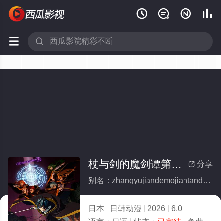






杖与剑的魔剑谭第二季(全集)
分享

别名：zhangyujiandemojiantandierji
日本
日韩动漫
2026
6.0