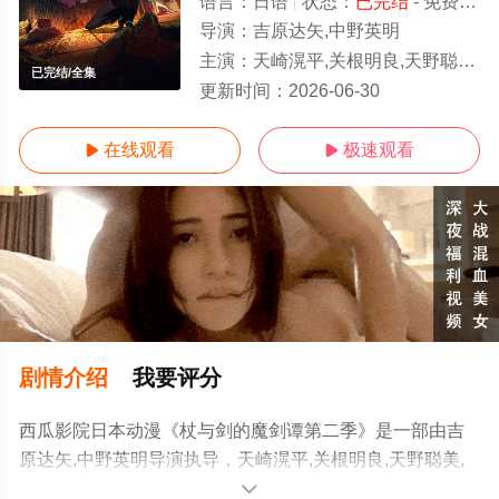
语言：
日语
状态：
已完结
- 免费在线观看
导演：
吉原达矢,中野英明
主演：
天崎滉平,关根明良,天野聪美,水中雅章,柿原彻也,Lynn,河西健吾
已完结/全集
更新时间：
2026-06-30
在线观看
极速观看


剧情介绍
我要评分
西瓜影院日本动漫《杖与剑的魔剑谭第二季》是一部由吉
原达矢,中野英明导演执导，天崎滉平,关根明良,天野聪美,
水中雅章,柿原彻也,Lynn,河西健吾等演员精彩演绎的日本动
