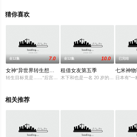
已揭晓（全8集），手机免费在线观看高清无删减完整版动
漫全集就上策驰电影网，更多剧情信息可移步至豆瓣动
猜你喜欢
漫、电视猫或剧情网等平台了解。
7.0
10.0
全12集
全12集
已完结
女神“异世界转生想成为什么”我“勇者的肋骨”
租借女友第五季
七米神物
转生目标竟是……“后宫且迎来幸福结局的开挂勇者……的肋骨”
木下和也是一名 20 岁的大学失败
日本有“
相关推荐