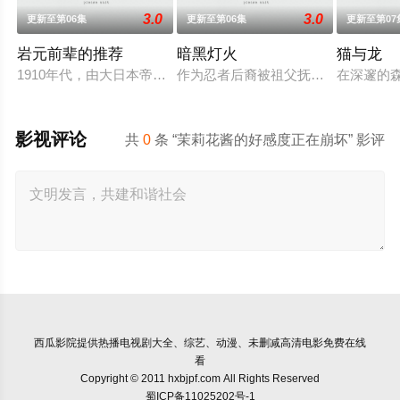
3.0
3.0
更新至第06集
更新至第06集
更新至第07
岩元前辈的推荐
暗黑灯火
猫与龙
1910年代，由大日本帝国陆军设立的学校——陆军栖凤中学。
作为忍者后裔被祖父抚养长大、拥有与
在深邃的
影视评论
共
0
条 “茉莉花酱的好感度正在崩坏” 影评
西瓜影院
提供热播电视剧大全、综艺、动漫、未删减高清电影免费在线
看
Copyright © 2011 hxbjpf.com All Rights Reserved
蜀ICP备11025202号-1