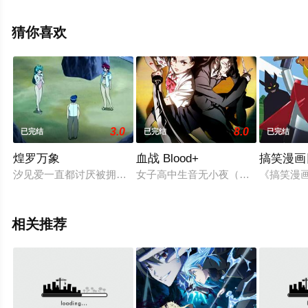
穗乃花,井上和彦,石井真,茅野爱衣等演员精彩演绎的日本动
漫，手机免费在线观看高清无删减完整版动漫全集就上策
猜你喜欢
驰电影网，更多剧情信息可移步至豆瓣动漫、电视猫或剧
情网等平台了解。
3.0
8.0
已完结
已完结
已完结
煌罗万象
血战 Blood+
搞笑漫画
汐见爱一直都讨厌被拥有煌罗极强的哥哥保护，在机缘巧合之下
女子高中生音无小夜（喜多村英梨 
《搞笑漫画
相关推荐