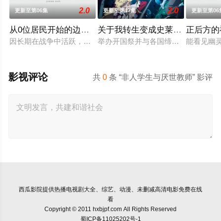
2.0
2.0
更新至第06集
更新至第17集
更新至第06
从0位居民开始的边境领主大人
关于我转生变成史莱姆这档事第
正后方的
因长期在战争中活跃，而被称为〝救国英雄〞的男人——迪亚斯
举办开国祭并与各国缔结邦交的魔国
能看见幽
影视评论
共
0
条 “非人学生与厌世教师” 影评
西瓜影院
提供热播电视剧大全、综艺、动漫、未删减高清电影免费在线
看
Copyright © 2011 hxbjpf.com All Rights Reserved
蜀ICP备11025202号-1