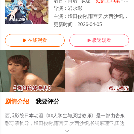
语言：
日语
状态：
更新至13集
- 免费在线观看
导演：
岩永彰
主演：
增田俊树,雨宫天,大西沙织,长绳麻理亚,田边留依,沼仓爱美,福圆美里,上田丽奈,石川由依,堀
更新至13集
更新时间：
2026-04-05
在线观看
极速观看


剧情介绍
我要评分
西瓜影院日本动漫《非人学生与厌世教师》是一部由岩永
彰导演执导，增田俊树,雨宫天,大西沙织,长绳麻理亚,田边
留依,沼仓爱美,福圆美里,上田丽奈,石川由依,堀江由衣,井上
