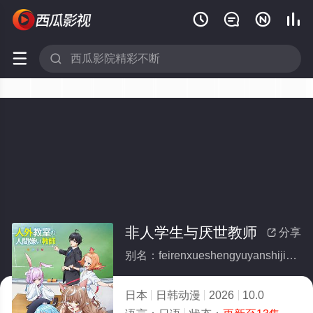






非人学生与厌世教师
分享

别名：feirenxueshengyuyanshijiaoshi
日本
日韩动漫
2026
10.0