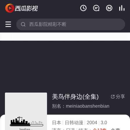






美鸟伴身边(全集)
分享

别名：meiniaobanshenbian
日本
日韩动漫
2004
3.0