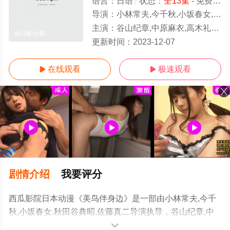
语言：
日语
状态：
全13集
- 免费在线观看
导演：
小林常夫,今千秋,小坂春女,秋田谷典昭,佐藤真二
主演：
谷山纪章,中原麻衣,高木礼子,钉宫理惠,野岛裕史,田村由香里,斋藤千和,上田祐司,汤屋敦子,
全13集/全集
更新时间：
2023-12-07
在线观看
极速观看


剧情介绍
我要评分
西瓜影院日本动漫《美鸟伴身边》是一部由小林常夫,今千
秋,小坂春女,秋田谷典昭,佐藤真二导演执导，谷山纪章,中
原麻衣,高木礼子,钉宫理惠,野岛裕史,田村由香里,斋藤千和,
