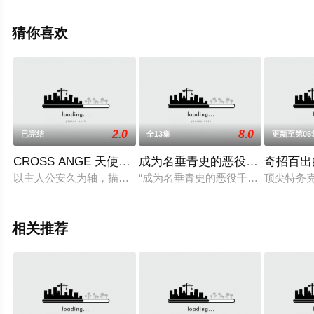
演绎的日本动漫，大结局剧情已揭晓（全11集），手机免
费在线观看高清无删减完整版动漫全集就上策驰电影网，
猜你喜欢
更多剧情信息可移步至豆瓣动漫、电视猫或剧情网等平台
了解。
2.0
8.0
已完结
全13集
更新至第05
CROSS ANGE 天使与龙的轮舞
成为名垂青史的恶役千金吧！
奇招百出
以主人公安久为轴，描写战斗少女们的群像剧。故事讲述了掌握了
“成为名垂青史的恶役千金吧！少女越
顶尖特务
相关推荐