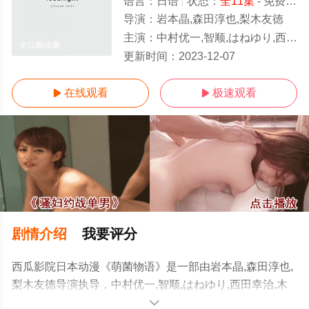
语言：
日语
状态：
全11集
- 免费在线观看
导演：
岩本晶,森田淳也,梨木友徳
主演：
中村优一,智顺,はねゆり,西田幸治,木村明浩,加藤夏希,黑泽年雄,板野友美,冬马由美
全11集/全集
更新时间：
2023-12-07
在线观看
极速观看


剧情介绍
我要评分
西瓜影院日本动漫《萌菌物语》是一部由岩本晶,森田淳也,
梨木友徳导演执导，中村优一,智顺,はねゆり,西田幸治,木
村明浩,加藤夏希,黑泽年雄,板野友美,冬马由美等演员精彩
