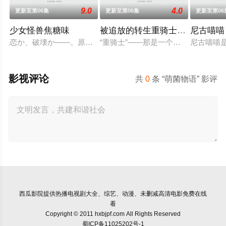
9.0
4.0
更新至第06集
更新至第06集
更新至第06
少女怪兽焦糖味
被追放的转生重骑士用游戏知识
尼古喵喵
恋か、破壊か――。原因不明の病に悩まされている女子高生・
“重骑士”——那是一个以防御为主，
尼古喵喵
影视评论
共
0
条 “萌菌物语” 影评
西瓜影院
提供热播电视剧大全、综艺、动漫、未删减高清电影免费在线
看
Copyright © 2011 hxbjpf.com All Rights Reserved
蜀ICP备11025202号-1